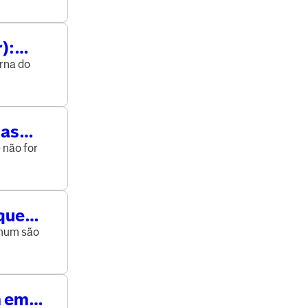
):
erna do
 as
 não for
que
omum são
m em