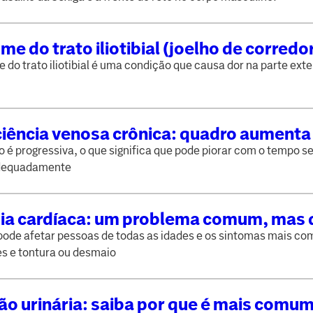
me do trato iliotibial (joelho de corredor
s e tratamento
 do trato iliotibial é uma condição que causa dor na parte ext
ciência venosa crônica: quadro aumenta
es de trombose
 é progressiva, o que significa que pode piorar com o tempo se
adequadamente
mia cardíaca: um problema comum, mas 
er fatal
pode afetar pessoas de todas as idades e os sintomas mais c
es e tontura ou desmaio
ão urinária: saiba por que é mais comu