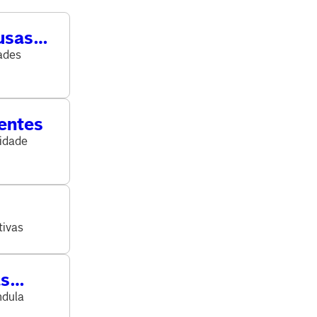
usas
dades
dentes
idade
tivas
as
ndula