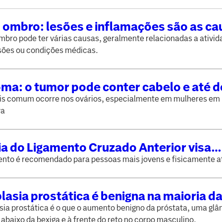
 ombro: lesões e inflamações são as ca
comuns
mbro pode ter várias causas, geralmente relacionadas a ativi
esões ou condições médicas.
ma: o tumor pode conter cabelo e até 
s comum ocorre nos ovários, especialmente em mulheres em 
va
ia do Ligamento Cruzado Anterior visa
lizar o joelho
nto é recomendado para pessoas mais jovens e fisicamente a
lasia prostática é benigna na maioria d
 entenda suas causas
sia prostática é o que o aumento benigno da próstata, uma glâ
 abaixo da bexiga e à frente do reto no corpo masculino.