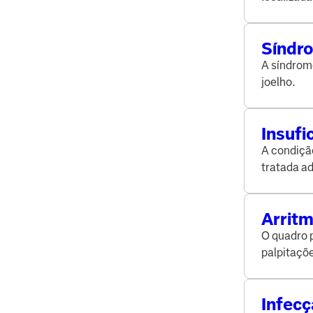
Síndro
causa
A síndrome
joelho.
Insufi
chanc
A condição
tratada 
Arrit
pode s
O quadro 
palpitaçõ
Infecç