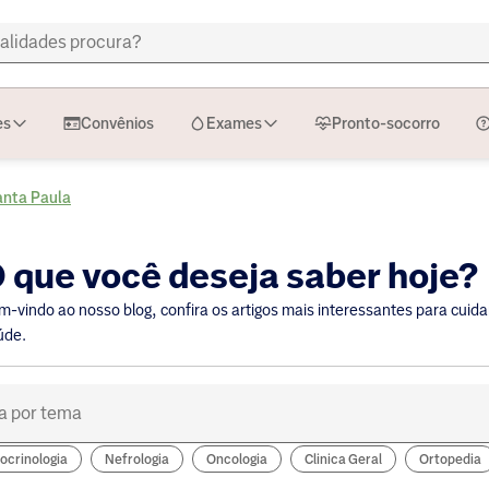
es
Convênios
Exames
Pronto-socorro
anta Paula
 que você deseja saber hoje?
m-vindo ao nosso blog, confira os artigos mais interessantes para cuida
úde.
ocrinologia
Nefrologia
Oncologia
Clinica Geral
Ortopedia