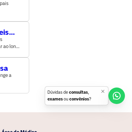
pais
eis
os
r ao longo
usa
inge a
Dúvidas de
consultas
,
exames
ou
convênios
?