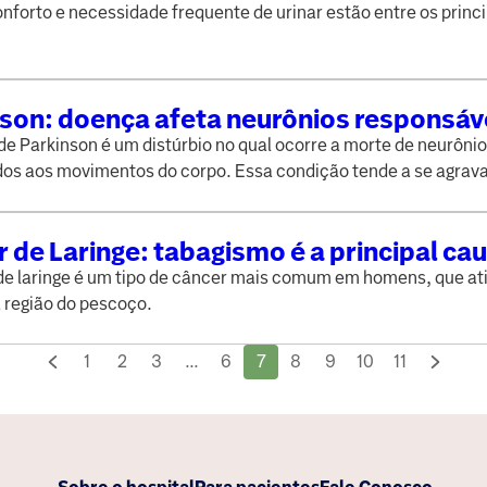
res
nforto e necessidade frequente de urinar estão entre os princi
son: doença afeta neurônios responsáv
 movimentos
e Parkinson é um distúrbio no qual ocorre a morte de neurôni
dos aos movimentos do corpo. Essa condição tende a se agrava
 de Laringe: tabagismo é a principal ca
de laringe é um tipo de câncer mais comum em homens, que at
a região do pescoço.
1
2
3
...
6
7
8
9
10
11