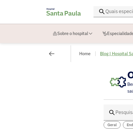
Sobre o hospital
Especialidad
Home
Blog | Hospital S
O
Be
sa
Geral
End