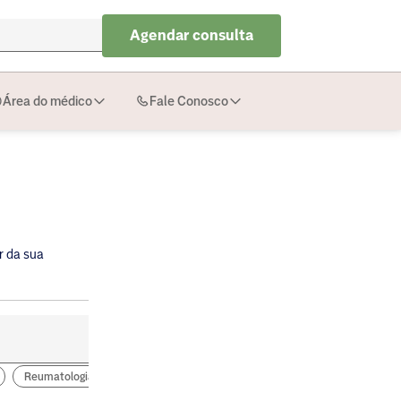
Agendar consulta
Área do médico
Fale Conosco
r da sua
Reumatologia
Urologia
Gastroenterologia
Neurologia