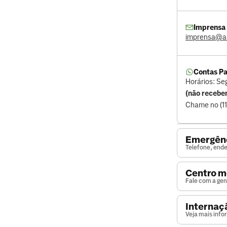
Imprensa
imprensa@a
Contas Pa
Horários: Se
(não recebe
Chame no (1
Emergên
Telefone, ende
Centro m
Fale com a gen
Internaç
Veja mais inf