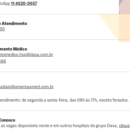
atsApp
11 4020-0057
e Atendimento
000
amento Médico
ntomedico.hsp@dasa.com.br
3686
ospitais@americasmed.com.br
tendimento: de segunda a sexta-feira, das 08h às 17h, exceto feriados.
 Conosco
r as vagas disponíveis neste e em outros hospitais do grupo Dasa,
clique