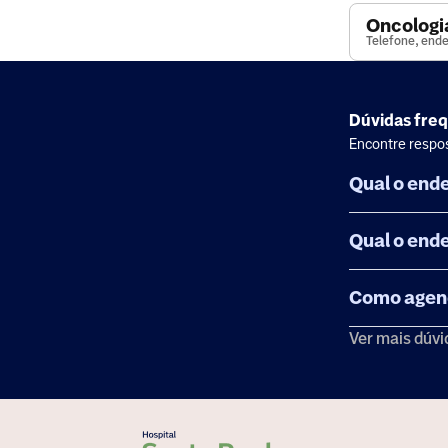
Oncologi
Telefone, ende
Dúvidas fre
Encontre respos
Qual o end
Qual o end
Como agend
Ver mais dúvi