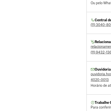
Ou pelo Wh
Central d
(11) 3040-8
Relacion
relacioname
(11) 9432-1
Ouvidoria
ouvidoria.h
4020-0013
Horário de a
Trabalhe
Para conferi