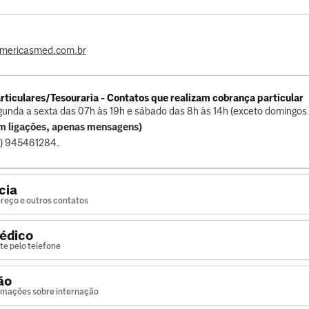
mericasmed.com.br
rticulares/Tesouraria - Contatos que realizam cobrança particular
gunda a sexta das 07h às 19h e sábado das 8h às 14h (exceto domingos 
m ligações, apenas mensagens)
1) 945461284.
cia
reço e outros contatos
édico
te pelo telefone
ão
ormações sobre internação