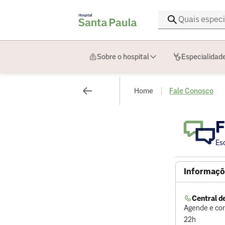
Sobre o hospital
Especialidad
Home
Fale Conosco
F
Es
Informaçõ
Central 
Agende e con
22h