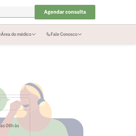
Agendar consulta
Área do médico
Fale Conosco
das 06h às