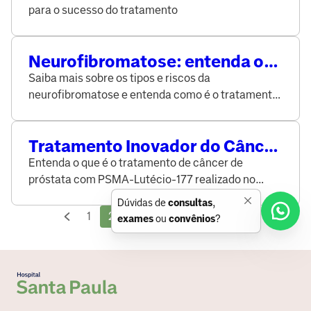
Hospital Santa Paula
para o sucesso do tratamento
Neurofibromatose: entenda o
que é essa doença rara que
Saiba mais sobre os tipos e riscos da
afeta o sistema neurológico
neurofibromatose e entenda como é o tratamento
dessa condição que afeta o sistema neurológico.
Tratamento Inovador do Câncer
de Próstata Avançado com
Entenda o que é o tratamento de câncer de
PSMA-Lutécio-177 (Pluvicto) no
próstata com PSMA-Lutécio-177 realizado no
Hospital Santa Paula
Hospital Santa Paula.
Dúvidas de
consultas
,
1
2
3
...
9
10
11
exames
ou
convênios
?