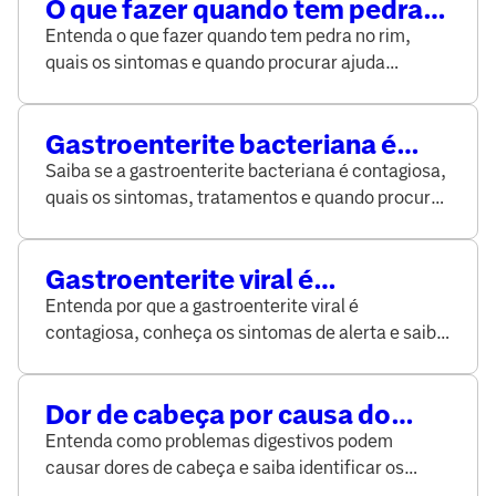
O que fazer quando tem pedra
no rim? Saiba identificar os
Entenda o que fazer quando tem pedra no rim,
sintomas e quando procurar o
quais os sintomas e quando procurar ajuda
médico
médica.
Gastroenterite bacteriana é
contagiosa? Entenda causas e
Saiba se a gastroenterite bacteriana é contagiosa,
cuidados
quais os sintomas, tratamentos e quando procurar
um especialista.
Gastroenterite viral é
contagiosa? Saiba como ocorre
Entenda por que a gastroenterite viral é
a transmissão e como se
contagiosa, conheça os sintomas de alerta e saiba
prevenir
como se prevenir.
Dor de cabeça por causa do
estômago​: por que isso ocorre
Entenda como problemas digestivos podem
causar dores de cabeça e saiba identificar os
sinais de alerta.