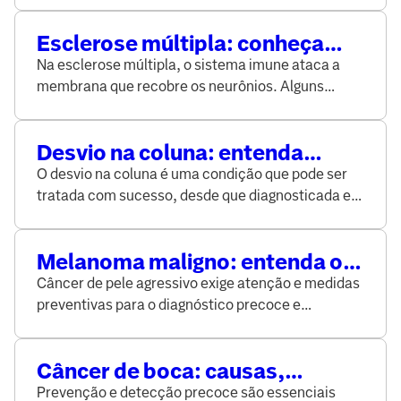
Esclerose múltipla: conheça
essa doença neurológica
Na esclerose múltipla, o sistema imune ataca a
membrana que recobre os neurônios. Alguns
sintomas são: fadiga, problemas de visão e
dificuldades de locomoção.
Desvio na coluna: entenda
como eles afetam a sua vida
O desvio na coluna é uma condição que pode ser
tratada com sucesso, desde que diagnosticada e
acompanhada por um profissional qualificado.
Melanoma maligno: entenda o
que é e como se proteger
Câncer de pele agressivo exige atenção e medidas
preventivas para o diagnóstico precoce e
tratamento eficaz
Câncer de boca: causas,
sintomas e tratamento |
Prevenção e detecção precoce são essenciais