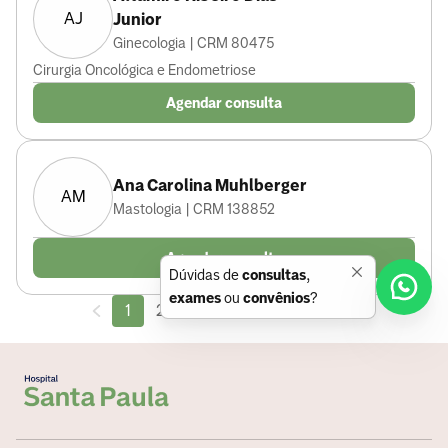
AJ
Junior
Ginecologia | CRM 80475
Cirurgia Oncológica e Endometriose
Agendar consulta
Ana Carolina Muhlberger
AM
Mastologia | CRM 138852
Agendar consulta
Dúvidas de
consultas
,
exames
ou
convênios
?
1
2
3
...
29
30
31