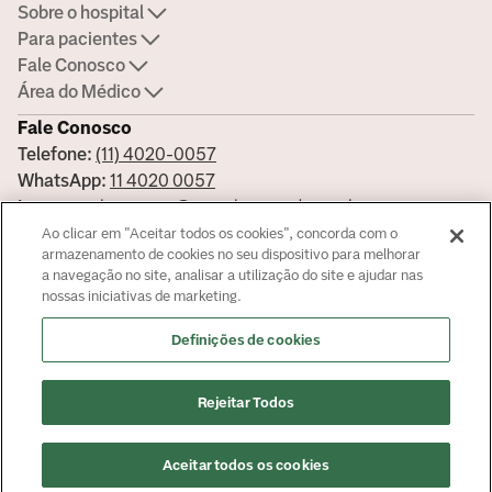
Sobre o hospital
Para pacientes
Fale Conosco
Área do Médico
Fale Conosco
Telefone:
(11) 4020-0057
WhatsApp:
11 4020 0057
Imprensa:
imprensa@americasmed.com.br
Certificações
Ao clicar em "Aceitar todos os cookies", concorda com o
armazenamento de cookies no seu dispositivo para melhorar
a navegação no site, analisar a utilização do site e ajudar nas
nossas iniciativas de marketing.
Saiba mais sobre nossas certificações
Definições de cookies
Responsável Técnico: Dra. Mariangela Lieto - CRM/SP 98118
© Copyright
2026
Rejeitar Todos
Aceitar todos os cookies
Agendar consulta