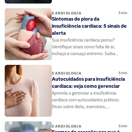
importância do diagnóstico e
tratamento.
5
min
CARDIOLOGIA
Sintomas de piora da
insuficiência cardíaca: 5 sinais de
alerta
Sua insuficiência cardíaca piorou?
Identifique sinais como falta de ar,
inchaço e cansaço extremo. Saiba
quando procurar ajuda médica urgente
para evitar complicações.
5
min
CARDIOLOGIA
Autocuidados para insuficiência
cardíaca: veja como gerenciar
Aprenda a gerenciar a insuficiência
cardíaca com autocuidados práticos.
Dicas sobre dieta, exercícios,
medicamentos e monitoramento para
viver melhor.
5
min
CARDIOLOGIA