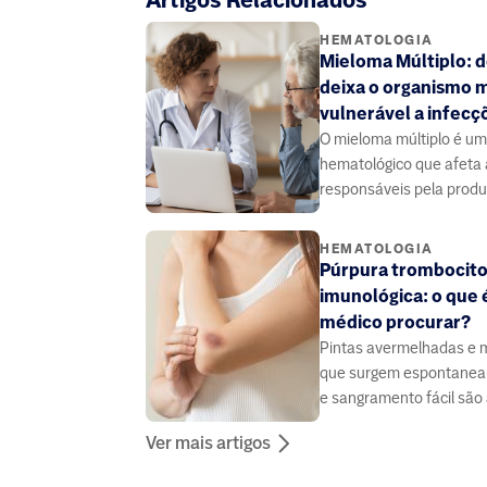
HEMATOLOGIA
Mieloma Múltiplo: 
deixa o organismo 
vulnerável a infecç
O mieloma múltiplo é um
hematológico que afeta 
responsáveis pela prod
anticorpos, o que dimin
do organismo.
HEMATOLOGIA
Púrpura trombocit
imunológica: o que 
médico procurar?
Pintas avermelhadas e 
que surgem espontanea
e sangramento fácil são
sintomas mais comuns
Ver mais artigos