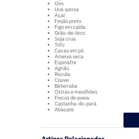
Ovo
Uva-passa
Açaí
Feijão preto
Figo em calda
Grão-de-bico
Soja crua
Tofu
Cacau em pó
Ameixa seca
Espinafre
Agrião
Rúcula
Couve
Beterraba
Ostras e mexilhões
Flocos de aveia
Castanha-do-pará
Abacate
Artigos Relacionados