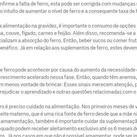
firme a falta de ferro, esta pode ser corrigida com mudanças
 intuito de aumentar o nível de ferro e a consequente taxa d
ra a alimentação na gravidez, é importante o consumo de opções 
a, couve, fígado, carnes e feijão. Além disso, recomenda-se a
encializam a absorção do ferro. Então, beber sucos ou comer fr
 benéfico. Já em relação aos suplementos de ferro, estes deve
e ferro pode acontecer por causa do aumento da necessidade 
rescimento acelerado nessa fase. Então, quando têm anemia,
om menos vontade de brincar. Esses sinais merecem atenção, 
prejudicar o aprendizado e outras questões relacionadas com 
ro é preciso cuidado na alimentação. Nos primeiros meses de v
eite materno, que é uma rica fonte de ferro desde que a mãe 
e a amamentação, também é importante cuidar da suplementaçã
uado podem receber aleitamento exclusivo até os 6 meses de
s. Já nos casos em que não é possível amamentar, pode ser i