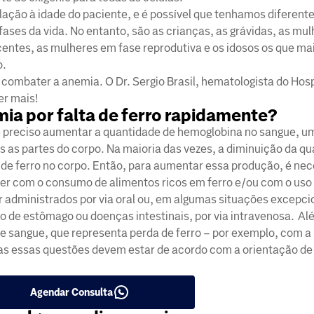
elação à idade do paciente, e é possível que tenhamos diferent
fases da vida. No entanto, são as crianças, as grávidas, as mu
entes, as mulheres em fase reprodutiva e os idosos os que ma
o.
a combater a anemia. O Dr. Sergio Brasil, hematologista do Hos
er mais!
mia por falta de ferro rapidamente?
 é preciso aumentar a quantidade de hemoglobina no sangue, u
das as partes do corpo. Na maioria das vezes, a diminuição da q
de ferro no corpo. Então, para aumentar essa produção, é nec
rrer com o consumo de alimentos ricos em ferro e/ou com o uso
r administrados por via oral ou, em algumas situações excepc
o de estômago ou doenças intestinais, por via intravenosa. Al
e sangue, que representa perda de ferro – por exemplo, com a
das essas questões devem estar de acordo com a orientação d
Agendar Consulta