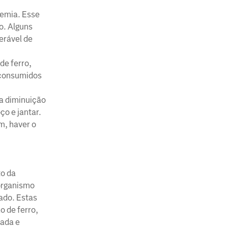
nemia. Esse
o. Alguns
erável de
de ferro,
 consumidos
 a diminuição
ço e jantar.
m, haver o
to da
 organismo
tado. Estas
o de ferro,
cada e