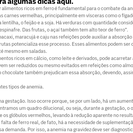
ra algumas dicas aqui.
uir alimentos ricos em ferro é fundamental para o combate da a
as carnes vermelhas, principalmente em vísceras como o fígad
lentilha, o feijão e a soja. Há verduras com quantidade consid
espinafre. Das frutas, o açaí também tem alto teor de ferro”.
acaxi, maracujá e caju nas refeições pode auxiliar a absorção 
frutas potencializa esse processo. Esses alimentos podem ser
té mesmo em saladas.
entos ricos em cálcio, como leite e derivados, pode acarretar
 devem ser reduzidos ou mesmo evitados em refeições como almo
e o chocolate também prejudicam essa absorção, devendo, assi
entes tipos de anemia.
 gestação. Isso ocorre porque, se por um lado, há um aumen
ontramos um quadro dilucional, ou seja, durante a gestação, o
ue os glóbulos vermelhos, levando à redução aparente no resul
falta de ferro real, de fato, há a necessidade de suplementaçã
sa demanda. Por isso, a anemia na gravidez deve ser diagnosti