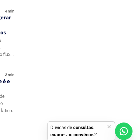
4
min
gerar
eos
s
,
o fluxo
3
min
e é e
 de
no
fático.
Dúvidas de
consultas
,
exames
ou
convênios
?