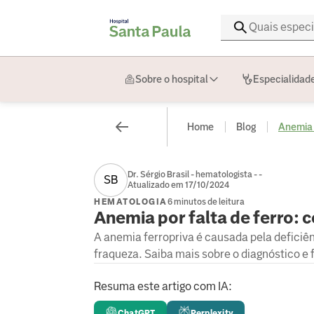
Sobre o hospital
Especialidad
Home
Blog
Anemia p
Dr. Sérgio Brasil - hematologista - -
SB
Atualizado em 17/10/2024
HEMATOLOGIA
6 minutos de leitura
Anemia por falta de ferro:
A anemia ferropriva é causada pela deficiê
fraqueza. Saiba mais sobre o diagnóstico e 
Resuma este artigo com IA:
ChatGPT
Perplexity