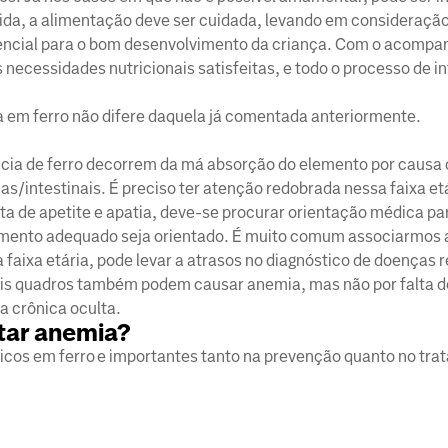
vida, a alimentação deve ser cuidada, levando em consideraçã
ssencial para o bom desenvolvimento da criança. Com o acomp
s necessidades nutricionais satisfeitas, e todo o processo de 
a em ferro não difere daquela já comentada anteriormente.
ência de ferro decorrem da má absorção do elemento por causa
as/intestinais. É preciso ter atenção redobrada nessa faixa etá
ta de apetite e apatia, deve-se procurar orientação médica pa
amento adequado seja orientado. É muito comum associarmos
a faixa etária, pode levar a atrasos no diagnóstico de doenças 
ais quadros também podem causar anemia, mas não por falta de
a crônica oculta.
tar anemia?
 ricos em ferro e importantes tanto na prevenção quanto no tr