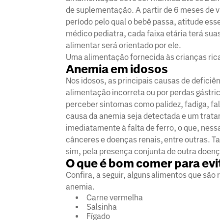
de suplementação. A partir de 6 meses de 
período pelo qual o bebê passa, atitude e
médico pediatra, cada faixa etária terá sua
alimentar será orientado por ele.
Uma alimentação fornecida às crianças ric
Anemia em idosos
Nos idosos, as principais causas de defici
alimentação incorreta ou por perdas gástric
perceber sintomas como palidez, fadiga, fal
causa da anemia seja detectada e um trat
imediatamente à falta de ferro, o que, ness
cânceres e doenças renais, entre outras. T
sim, pela presença conjunta de outra doenç
O que é bom comer para evi
Confira, a seguir, alguns alimentos que são
anemia.
Carne vermelha
Salsinha
Fígado