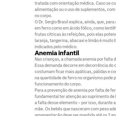
tratada com orientação médica. Caso se con
alimentação ou o uso de suplementos, com o
no corpo.
O Dr. Sergio Brasil explica, ainda, que, pa
em ferro como em ácido fólico, como lentilh
frutas cítricas às refeições, pois elas pot
laranja, tangerina, abacaxi e limão é muito
indicados pelo médico.
Anemia infantil
Nas crianças, a chamada anemia por falta d
Essa demanda decorre em decorrência do c
costumam ficar mais apáticas, pálidas e c
na quantidade de ferro no organismo pode 
funcionamento do corpo.
Para a prevenção de anemia por falta de fer
fundamental ter atenção ao suprimento de l
a falta desse elemento – por isso, durant
mãe. Os bebês que nasceram com peso adeq
amamentação deve ser mantida até os 2 ano