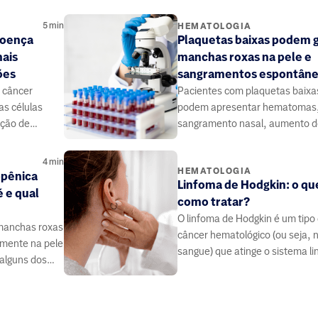
5
min
HEMATOLOGIA
doença
Plaquetas baixas podem 
mais
manchas roxas na pele e
ões
sangramentos espontân
 câncer
Pacientes com plaquetas baixa
as células
podem apresentar hematomas
ução de
sangramento nasal, aumento d
ui a imunidade
menstrual, urina ou fezes com
sangue, entre outros sintomas.
4
min
HEMATOLOGIA
opênica
Linfoma de Hodgkin: o qu
é e qual
como tratar?
O linfoma de Hodgkin é um tipo
manchas roxas
câncer hematológico (ou seja, 
mente na pele
sangue) que atinge o sistema lin
 alguns dos