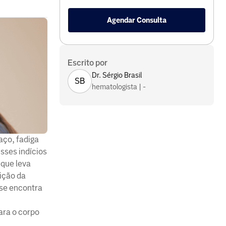
Agendar Consulta
Escrito por
Dr. Sérgio Brasil
SB
hematologista | -
aço, fadiga
Esses indícios
 que leva
nição da
se encontra
ara o corpo