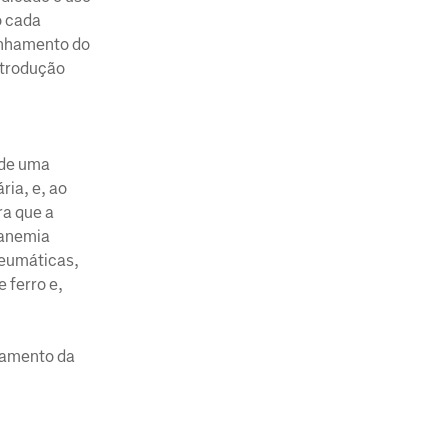
o cada
anhamento do
introdução
 de uma
ria, e, ao
ra que a
 anemia
reumáticas,
 ferro e,
atamento da