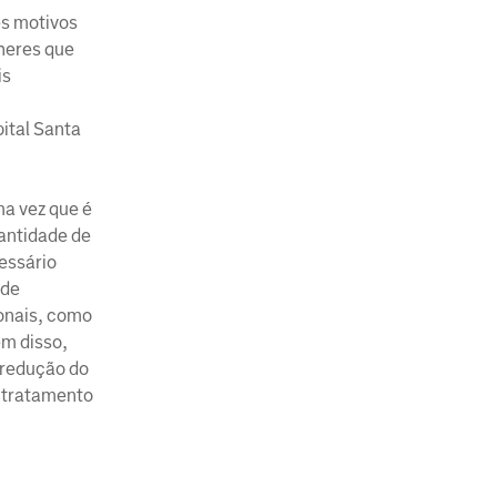
es motivos
lheres que
is
pital Santa
ma vez que é
uantidade de
essário
 de
ionais, como
ém disso,
 redução do
e tratamento