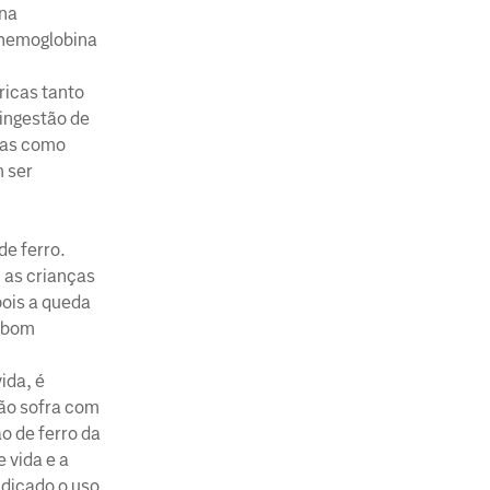
 na
e hemoglobina
ricas tanto
 ingestão de
utas como
m ser
de ferro.
 as crianças
pois a queda
o bom
ida, é
não sofra com
o de ferro da
 vida e a
ndicado o uso