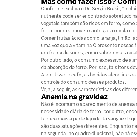
Mas como fazer isso? Confi
Conforme explica o Dr. Sergio Brasil, “incl
nutriente pode ser encontrado sobretudo n
vegetais também são ricos em ferro, como a 
ferro, como a couve-manteiga, a rúcula e o 
Comer frutas ácidas como laranja, limão, ab
uma vez que a vitamina C presente nessas 
em forma de sucos, como sobremesas ou a
Por outro lado, o consumo excessivo de alim
da absorção do ferro. Por isso, tais itens
Além disso, o café, as bebidas alcoólicas 
controle do consumo desses produtos.
Veja, a seguir, as características dos difer
Anemia na gravidez
Não é incomum o aparecimento de anemia na
necessidade diária de ferro, por outro, enc
fabrica mais a parte líquida do sangue do q
são duas situações diferentes. Enquanto na 
na segunda, no quadro dilucional, não há es