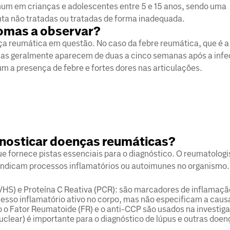
mum em crianças e adolescentes entre 5 e 15 anos, sendo uma
nta não tratadas ou tratadas de forma inadequada.
tomas a observar?
nça reumática em questão. No caso da febre reumática, que é 
mas geralmente aparecem de duas a cinco semanas após a inf
um a presença de febre e fortes dores nas articulações.
gnosticar doenças reumáticas?
 fornece pistas essenciais para o diagnóstico. O reumatologis
indicam processos inflamatórios ou autoimunes no organismo.
S) e Proteína C Reativa (PCR): são marcadores de inflamaçã
esso inflamatório ativo no corpo, mas não especificam a caus
o Fator Reumatoide (FR) e o anti-CCP são usados na investig
nuclear) é importante para o diagnóstico de lúpus e outras doe