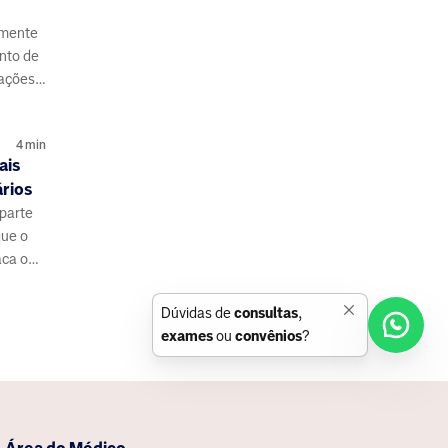
amente
nto de
lações,
 e o
4
min
ais
ários
parte
que o
aca o
Dúvidas de
consultas
,
exames
ou
convênios
?