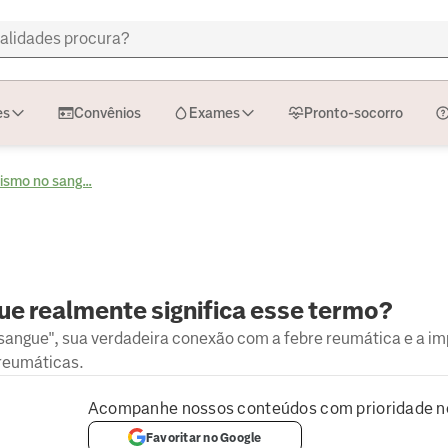
es
Convênios
Exames
Pronto-socorro
smo no sang...
e realmente significa esse termo?
angue", sua verdadeira conexão com a febre reumática e a im
reumáticas.
Acompanhe nossos conteúdos com prioridade n
Favoritar no Google