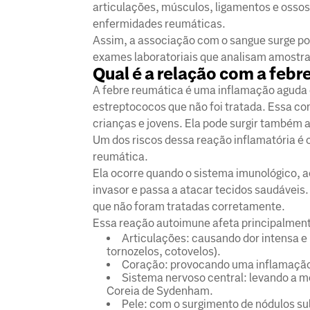
articulações, músculos, ligamentos e ossos
enfermidades reumáticas.
Assim, a associação com o sangue surge po
exames laboratoriais que analisam amostra
Qual é a relação com a febr
A febre reumática é uma inflamação aguda 
estreptococos que não foi tratada. Essa co
crianças e jovens. Ela pode surgir também 
Um dos riscos dessa reação inflamatória é
reumática.
Ela ocorre quando o sistema imunológico, a
invasor e passa a atacar tecidos saudávei
que não foram tratadas corretamente.
Essa reação autoimune afeta principalmen
Articulações: causando dor intensa e 
tornozelos, cotovelos).
Coração: provocando uma inflamação 
Sistema nervoso central: levando a 
Coreia de Sydenham.
Pele: com o surgimento de nódulos 