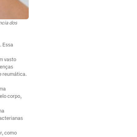
ncia dos
. Essa
um vasto
oenças
e reumática.
uma
elo corpo,
ma
bacterianas
or, como