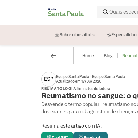
Sobre o hospital
Especialidad
Home
Blog
Reumati
Equipe Santa Paula - Equipe Santa Paula
ESP
Atualizado em 17/06/2026
REUMATOLOGIA
5 minutos de leitura
Reumatismo no sangue: o qu
Desvende o termo popular "reumatismo no s
dos exames para o diagnóstico de doenças 
Resuma este artigo com IA:
ChatGPT
Perplexity