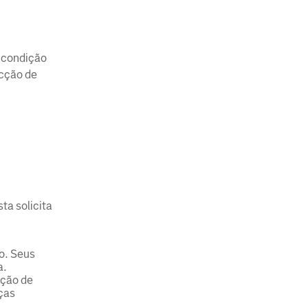
a condição
ecção de
ta solicita
o. Seus
a.
ação de
nças