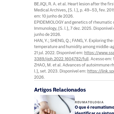
BEJIQI, R. A. et al. Heart lesion after the fi
Medical Archives, [S. l.], p. 49–53, fev.
em: 10 junho de 2026.
EPIDEMIOLOGY and genetics of rheumatic di
Immunology, [S. l.], 7 dez. 2025. Disponível
junho de 2026.
HAN, Y.; SHENG, Q.; FANG, Y. Exploring the s
temperature and humidity among middle-aged a
21 jul. 2022. Disponível em:
https://www.ssp
3389/ijph.2022.1604782/full
. Acesso em: 
ZHAO, M. et al. Advances of autoimmune rh
l.], set. 2023. Disponível em:
https://link.
2026.
Artigos Relacionados
REUMATOLOGIA
O que é reumatism
identificar os sint