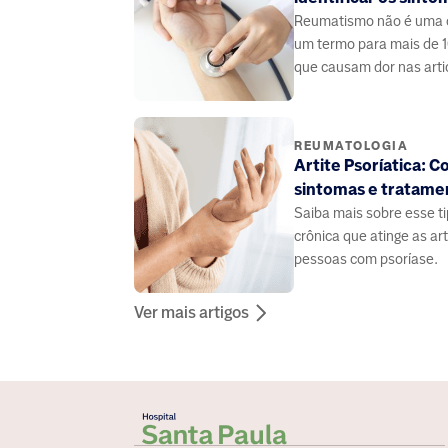
Reumatismo não é uma 
um termo para mais de 
que causam dor nas arti
músculos e ossos. Saiba
sintomas e quando busc
reumatologista.
REUMATOLOGIA
Artite Psoríatica: 
sintomas e tratame
Saiba mais sobre esse ti
crônica que atinge as ar
pessoas com psoríase.
Ver mais artigos