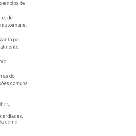
 exemplos de
te, de
e autoimune.
ganta por
ipalmente
bre
m as do
cções comuns
lhos,
 cardíacas.
ida como