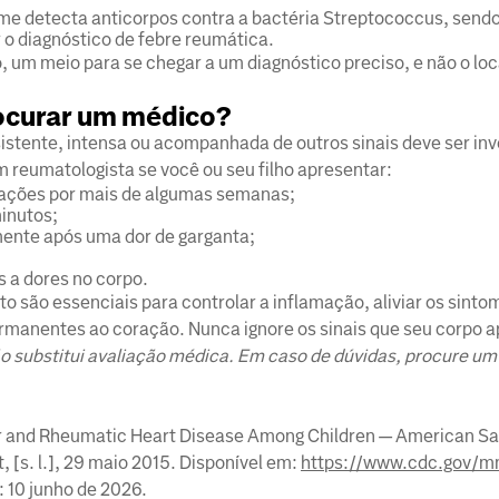
me detecta anticorpos contra a bactéria Streptococcus, sendo 
 o diagnóstico de febre reumática.
 um meio para se chegar a um diagnóstico preciso, e não o loc
ocurar um médico?
sistente, intensa ou acompanhada de outros sinais deve ser inv
m reumatologista se você ou seu filho apresentar:
lações por mais de algumas semanas;
minutos;
ente após uma dor de garganta;
 a dores no corpo.
o são essenciais para controlar a inflamação, aliviar os sinto
rmanentes ao coração. Nunca ignore os sinais que seu corpo a
o substitui avaliação médica. Em caso de dúvidas, procure um
r and Rheumatic Heart Disease Among Children — American S
 [s. l.], 29 maio 2015. Disponível em:
https://www.cdc.gov/m
 10 junho de 2026.