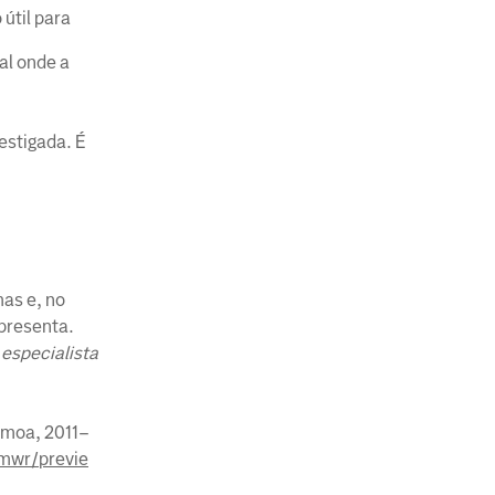
útil para
al onde a
estigada. É
mas e, no
presenta.
 especialista
amoa, 2011–
mwr/previe