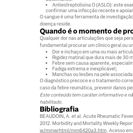
Antiestreptolisina O (ASLO): este exa
confirmar uma infecção recente e apoiar
O sangue é uma ferramenta de investigação,
doença reside.
Quando é o momento de pr
Qualquer dor nas articulações que seja per
fundamental procurar um clínico geral ou u
Dor e inchaço em uma ou mais articu
Rigidez matinal que dura mais de 30 
Febre sem causa aparente, especialm
Fadiga extrema e inexplicável;
Manchas ou lesões na pele associadas
O diagnóstico precoce e o tratamento corret
caso da febre reumática, prevenir danos pe
Este conteúdo tem caráter informativo e nã
habilitado.
Bibliografia
BEAUDOIN, A. et al. Acute Rheumatic Feve
2012. Morbidity and Mortality Weekly Report,
w/mmwrhtml/mm6420a3.htm
. Acesso em: