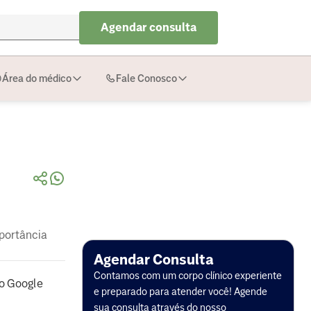
Agendar consulta
Área do médico
Fale Conosco
portância
Agendar Consulta
Contamos com um corpo clínico experiente
o Google
e preparado para atender você! Agende
sua consulta através do nosso