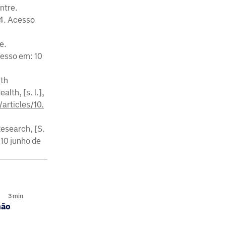
entre.
24. Acesso
e.
cesso em: 10
ith
lth, [s. l.],
articles/10.
esearch, [S.
 10 junho de
3
min
não