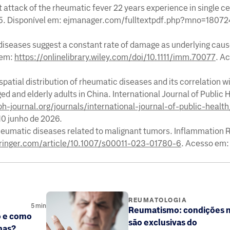
rst attack of the rheumatic fever 22 years experience in single c
 2015. Disponível em: ejmanager.com/fulltextpdf.php?mno=1807
seases suggest a constant rate of damage as underlying caus
 em:
https://onlinelibrary.wiley.com/doi/10.1111/imm.70077
. A
patial distribution of rheumatic diseases and its correlation w
nd elderly adults in China. International Journal of Public Hea
h-journal.org/journals/international-journal-of-public-health/
10 junho de 2026.
eumatic diseases related to malignant tumors. Inflammation R
springer.com/article/10.1007/s00011-023-01780-6
. Acesso em:
REUMATOLOGIA
5
min
Reumatismo: condições 
o e como
são exclusivas do
omas?