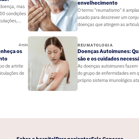
envelhecimento
doença, mas
O termo "reumatismo" é ampl
100 condições
usado para descrever um conju
culações,
doenças que atingem as articu
 quais são os
ligamentos, tendões, músculos
ar um
sistema esquelético.
4
min
REUMATOLOGIA
Conheça os
Doenças Autoimunes: Qu
nto
são e os cuidados necess
po de artrite
As doenças autoimunes fazem 
ticulações de
do grupo de enfermidades em 
próprio sistema imunológico at
organismo.