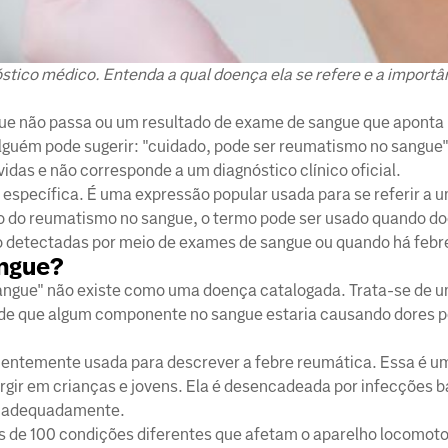
stico médico. Entenda a qual doença ela se refere e a importâ
que não passa ou um resultado de exame de sangue que aponta
lguém pode sugerir: "cuidado, pode ser reumatismo no sangue"
as e não corresponde a um diagnóstico clínico oficial.
specífica. É uma expressão popular usada para se referir a 
so do reumatismo no sangue, o termo pode ser usado quando d
o detectadas por meio de exames de sangue ou quando há febr
angue?
angue" não existe como uma doença catalogada. Trata-se de 
 de que algum componente no sangue estaria causando dores p
quentemente usada para descrever a febre reumática. Essa é u
rgir em crianças e jovens. Ela é desencadeada por infecções 
as adequadamente.
s de 100 condições diferentes que afetam o aparelho locomot