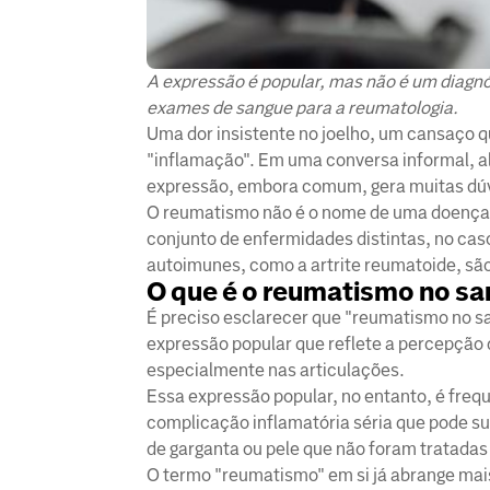
A expressão é popular, mas não é um diagnó
exames de sangue para a reumatologia.
Uma dor insistente no joelho, um cansaço 
"inflamação". Em uma conversa informal, a
expressão, embora comum, gera muitas dúvid
O reumatismo não é o nome de uma doença e
conjunto de enfermidades distintas, no ca
autoimunes, como a artrite reumatoide, sã
O que é o reumatismo no s
É preciso esclarecer que "reumatismo no s
expressão popular que reflete a percepção
especialmente nas articulações.
Essa expressão popular, no entanto, é fre
complicação inflamatória séria que pode su
de garganta ou pele que não foram tratad
O termo "reumatismo" em si já abrange mai