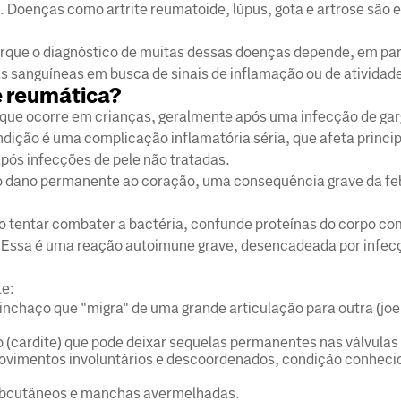
. Doenças como artrite reumatoide, lúpus, gota e artrose são
rque o diagnóstico de muitas dessas doenças depende, em par
s sanguíneas em busca de sinais de inflamação ou de atividad
e reumática?
que ocorre em crianças, geralmente após uma infecção de gar
ndição é uma complicação inflamatória séria, que afeta princ
após infecções de pele não tratadas.
 o dano permanente ao coração, uma consequência grave da fe
o tentar combater a bactéria, confunde proteínas do corpo co
s. Essa é uma reação autoimune grave, desencadeada por infe
te:
inchaço que "migra" de uma grande articulação para outra (joe
(cardite) que pode deixar sequelas permanentes nas válvulas
movimentos involuntários e descoordenados, condição conhec
subcutâneos e manchas avermelhadas.