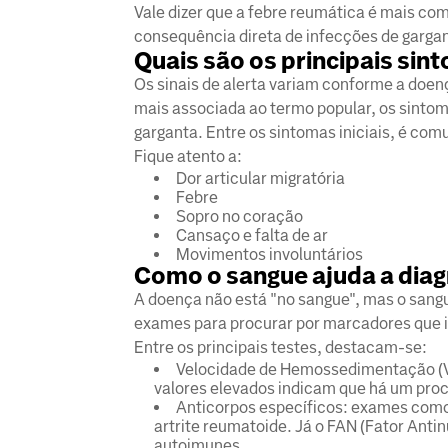
Vale dizer que a febre reumática é mais co
consequência direta de infecções de garga
Quais são os principais sin
Os sinais de alerta variam conforme a doe
mais associada ao termo popular, os sinto
garganta. Entre os sintomas iniciais, é com
Fique atento a:
Dor articular migratória
Febre
Sopro no coração
Cansaço e falta de ar
Movimentos involuntários
Como o sangue ajuda a dia
A doença não está "no sangue", mas o sangue
exames para procurar por marcadores que 
Entre os principais testes, destacam-se:
Velocidade de Hemossedimentação (VH
valores elevados indicam que há um proc
Anticorpos específicos: exames como 
artrite reumatoide. Já o FAN (Fator Anti
autoimunes.