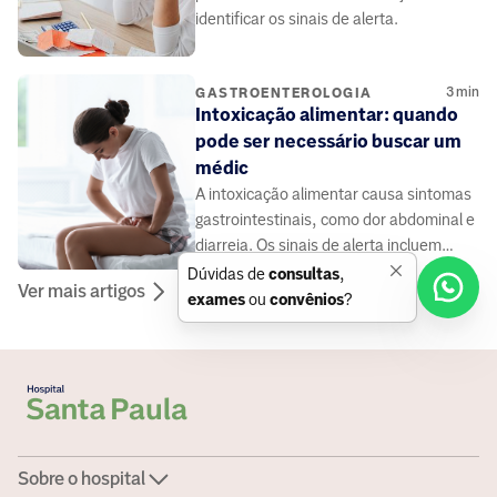
identificar os sinais de alerta.
3
min
GASTROENTEROLOGIA
Intoxicação alimentar: quando
pode ser necessário buscar um
médic
A intoxicação alimentar causa sintomas
gastrointestinais, como dor abdominal e
diarreia. Os sinais de alerta incluem
desidratação e presença de sangue nas
Dúvidas de
consultas
,
Ver mais artigos
fezes.
exames
ou
convênios
?
Sobre o hospital