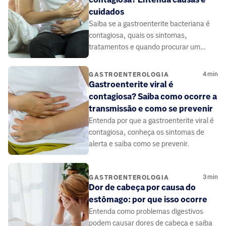
cuidados
Saiba se a gastroenterite bacteriana é
contagiosa, quais os sintomas,
tratamentos e quando procurar um
especialista.
4
min
GASTROENTEROLOGIA
Gastroenterite viral é
contagiosa? Saiba como ocorre a
transmissão e como se prevenir
Entenda por que a gastroenterite viral é
contagiosa, conheça os sintomas de
alerta e saiba como se prevenir.
3
min
GASTROENTEROLOGIA
Dor de cabeça por causa do
estômago​: por que isso ocorre
Entenda como problemas digestivos
podem causar dores de cabeça e saiba