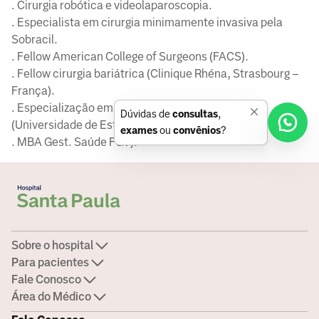
. Cirurgia robótica e videolaparoscopia.
. Especialista em cirurgia minimamente invasiva pela
Sobracil.
. Fellow American College of Surgeons (FACS).
. Fellow cirurgia bariátrica (Clinique Rhéna, Strasbourg –
França).
. Especialização em laparoscopia avançada
Dúvidas de
consultas
,
(Universidade de Estrasburgo – França).
exames
ou
convênios
?
. MBA Gest. Saúde FGV).
Sobre o hospital
Para pacientes
Fale Conosco
Área do Médico